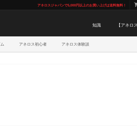
アネロスジャパンで5,000円以上のお買い上げは送料無料！
知識
【アネロ
ズム
アネロス初心者
アネロス体験談