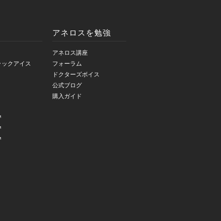
アネロスを勉強
アネロス講座
ラックアイス
フォーラム
ドクターズボイス
公式ブログ
購入ガイド
™
™
™