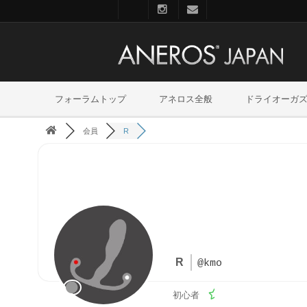
フォーラムトップ
アネロス全般
ドライオーガ
会員
R
R
@kmo
初心者