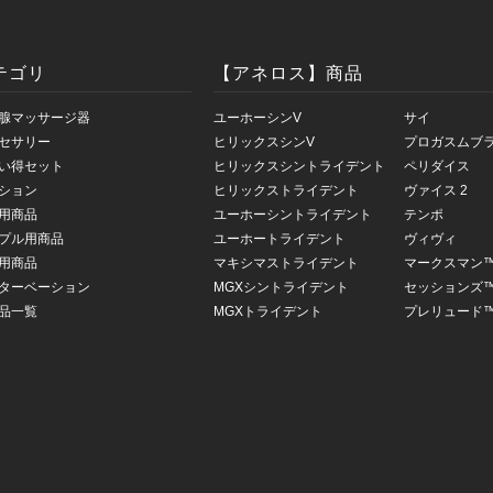
テゴリ
【アネロス】商品
腺マッサージ器
ユーホーシンV
サイ
セサリー
ヒリックスシンV
プロガスムブ
い得セット
ヒリックスシントライデント
ペリダイス
ション
ヒリックストライデント
ヴァイス 2
用商品
ユーホーシントライデント
テンポ
プル用商品
ユーホートライデント
ヴィヴィ
用商品
マキシマストライデント
マークスマン
ターベーション
MGXシントライデント
セッションズ
品一覧
MGXトライデント
プレリュード