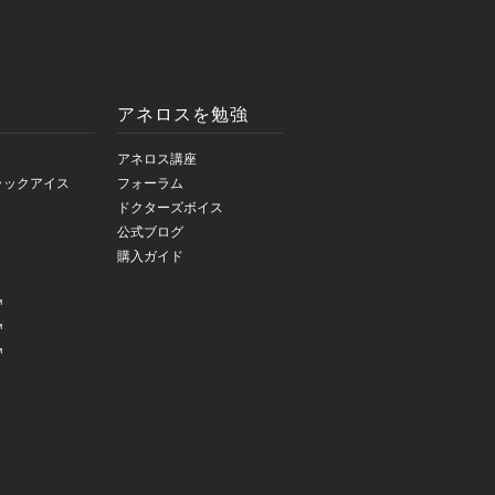
アネロスを勉強
アネロス講座
ラックアイス
フォーラム
ドクターズボイス
公式ブログ
購入ガイド
™
™
™