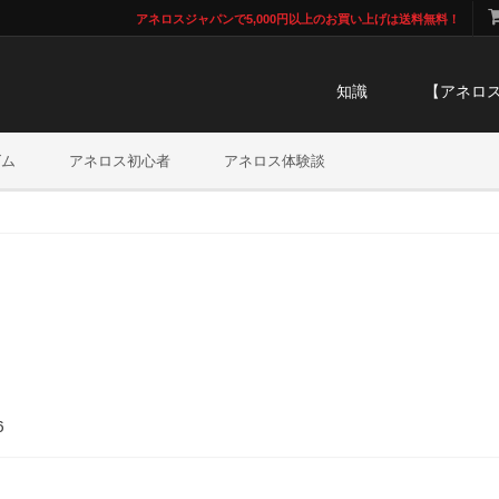
アネロスジャパンで5,000円以上のお買い上げは送料無料！
知識
【アネロ
ズム
アネロス初心者
アネロス体験談
6