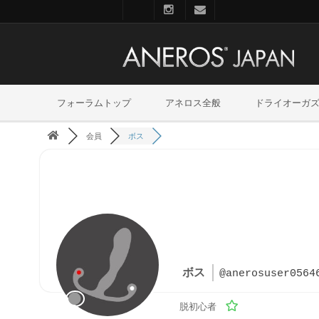
フォーラムトップ
アネロス全般
ドライオーガ
会員
ボス
ボス
@anerosuser0564
脱初心者