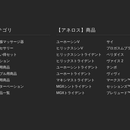
テゴリ
【アネロス】商品
腺マッサージ器
ユーホーシンV
サイ
セサリー
ヒリックスシンV
プロガスムブ
い得セット
ヒリックスシントライデント
ペリダイス
ション
ヒリックストライデント
ヴァイス 2
用商品
ユーホーシントライデント
テンポ
プル用商品
ユーホートライデント
ヴィヴィ
用商品
マキシマストライデント
マークスマン
ターベーション
MGXシントライデント
セッションズ
品一覧
MGXトライデント
プレリュード