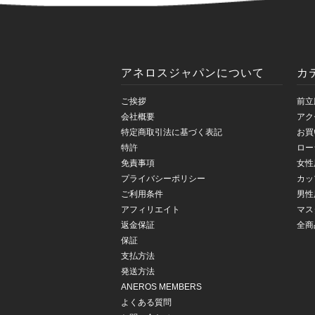
アネロスジャパンについて
カ
ご挨拶
前立
会社概要
アク
特定商取引法に基づく表記
お買
特許
ロー
免責事項
女性
プライバシーポリシー
カッ
ご利用条件
男性
アフィリエイト
マス
返金保証
全商
保証
支払方法
発送方法
ANEROS MEMBERS
よくある質問