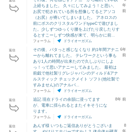
返信
年
上経ちました。 久々にしてみよう！と思い、
前
お尻で犯されている所を想像してるとアソコ
（お尻）が疼いてしまいました。 アネロスの
前にボスのクリスタルワンドtypeCで遊びまし
た。少しずつゆっくり腰を上げたり戻したりす
るとすこーしずつ快感が来て、明らかに前...
フォーラム
ドライオーガズム
その後、パタっと感じなくなり 約1年間アナニ
6年
返信
前
ーから離れてました。 テレワークという事も
あり1人の時間が出来たので久しぶりにしよ
っ！って思いアナニーしてみました。 最初は
前戯で他社製リグレジャパンのディルド&アナ
ルスティック チェックメイト ソフト(他社製で
すみません)のアナルパ...
フォーラム
ドライオーガズム
追記 現在ドライの余韻に浸ってます
8年 前
返信
が、電車に揺られるとまたイキそうにな
ります。
フォーラム
ドライオーガズム
あんず様 いつもご返信ありがとうございま
8
返信
年
す。 やはりエナジーですか！？ 体全体が硬直