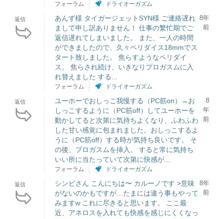
フォーラム
ドライオーガズム
あんず様 タイガージェットSYN様 ご連絡遅れ
8年
返信
前
まして申し訳ありません！ 仕事の繁忙期でご
返信遅れてしまいました。 また、一人の時間
ができましたので、久々ペリダイス18mmでス
タート致しました。 焦らすようなペリダイ
ス。 焦らされ続け、いきなりプロガスムに入
れ替えました する...
フォーラム
ドライオーガズム
ユーホーでおしっこ我慢する（PC筋on）→お
8
返信
年
しっこするように（PC筋off）してユーホーを
前
動かしてると次第に気持ちよくなり、ふわふわ
した甘い感覚に包まれました。おしっこするよ
うに（PC筋off）する時が気持ち良いです。 そ
の後、プロガスムを挿入。 すると常に気持ち
いい所に当たっていて次第に快感が...
フォーラム
ドライオーガズム
シンビさん こんにちは〜 カルーノです >意味
8年
返信
前
がないのかもですが…たまには違う事もやって
みますw これに尽きると思います。 ここ最
近、アネロスを入れても快感を感じにくくなっ