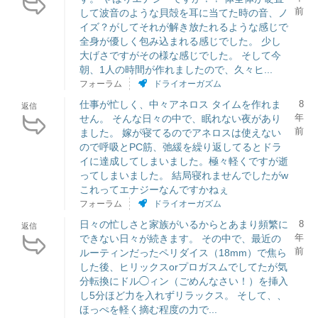
前
して波音のような貝殻を耳に当てた時の音、ノ
イズ？がしてそれが解き放たれるような感じで
全身が優しく包み込まれる感じでした。 少し
大げさですがその様な感じでした。 そして今
朝、1人の時間が作れましたので、久々ヒ...
フォーラム
ドライオーガズム
仕事が忙しく、中々アネロス タイムを作れま
8
返信
年
せん。 そんな日々の中で、眠れない夜があり
前
ました。 嫁が寝てるのでアネロスは使えない
ので呼吸とPC筋、弛緩を繰り返してるとドラ
イに達成してしまいました。極々軽くですが逝
ってしまいました。 結局寝れませんでしたがw
これってエナジーなんですかねぇ
フォーラム
ドライオーガズム
日々の忙しさと家族がいるからとあまり頻繁に
8
返信
年
できない日々が続きます。 その中で、最近の
前
ルーティンだったペリダイス（18mm）で焦ら
した後、ヒリックスorプロガスムでしてたが気
分転換にドル◯ィン（ごめんなさい！）を挿入
し5分ほど力を入れずリラックス。 そして、、
ほっぺを軽く摘む程度の力で...