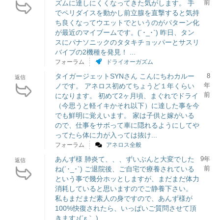
前
ズムに達しにくくなってきた気がします。 手
でペリダイスを動かし前立腺を直撃すると気持
ち良くなってウエットでというのがパターン化
が最近のマイブームです。(´･_･`) 昨日、タン
スにパナソニックのタタキチョッパーとサスリ
バイブの2機種を発見！ ...
フォーラム
ドライオーガズム
タイガージェットSYNさん こんにちわカルー
8
返信
年
ノです。 アネロス初めてちょうど１年くらい
前
になります。 初めて2ヶ月頃、まぐれでドライ
（今思うと軽イキかそれ以下）に達した事を今
でも鮮明に覚えいます。 家は子供と嫁がいる
ので、仕事をサボって車に隠れるようにしてや
ってたら体に力が入っては抜け...
フォーラム
アネロス全般
あんず様 肺炎て、、、ずいぶんと大変でした
9年
返信
前
ね(´･_･`) ご退院後、ご自宅で療養されている
という事で幾分ホッとしますが、まだまだ体力
消耗していると思いますのでご静養下さい。
私もまだまだ素人の身ですので、あんず様が
100%快復されたら、いっぱいご質問させて頂
きます♪(´ε｀ ) ...