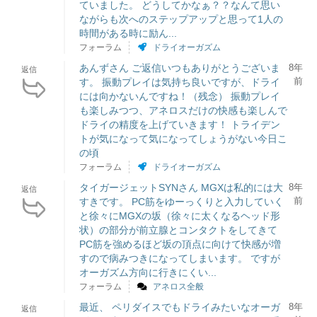
ていました。 どうしてかなぁ？？なんて思い
ながらも次へのステップアップと思って1人の
時間がある時に励ん...
フォーラム
ドライオーガズム
あんずさん ご返信いつもありがとうございま
8年
返信
前
す。 振動プレイは気持ち良いですが、ドライ
には向かないんですね！（残念） 振動プレイ
も楽しみつつ、アネロスだけの快感も楽しんで
ドライの精度を上げていきます！ トライデン
トが気になって気になってしょうがない今日こ
の頃
フォーラム
ドライオーガズム
タイガージェットSYNさん MGXは私的には大
8年
返信
前
すきです。 PC筋をゆーっくりと入力していく
と徐々にMGXの坂（徐々に太くなるヘッド形
状）の部分が前立腺とコンタクトをしてきて
PC筋を強めるほど坂の頂点に向けて快感が増
すので病みつきになってしまいます。 ですが
オーガズム方向に行きにくい...
フォーラム
アネロス全般
最近、 ペリダイスでもドライみたいなオーガ
8年
返信