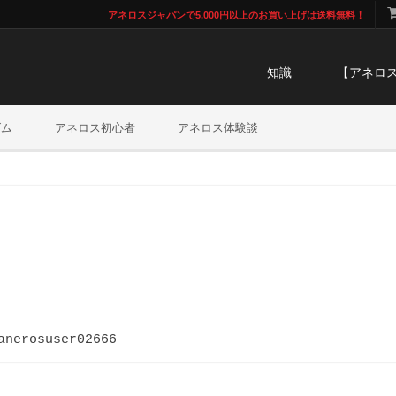
アネロスジャパンで5,000円以上のお買い上げは送料無料！
知識
【アネロ
ズム
アネロス初心者
アネロス体験談
anerosuser02666