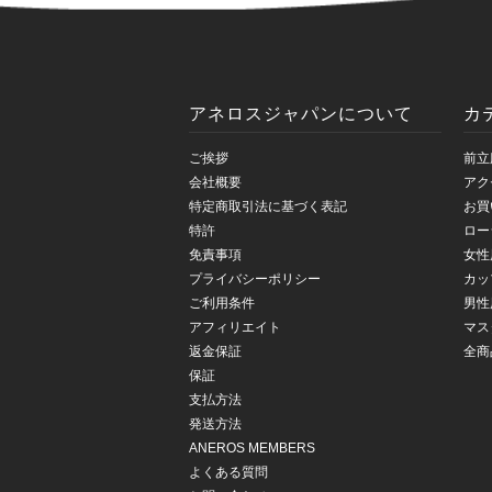
アネロスジャパンについて
カ
ご挨拶
前立
会社概要
アク
特定商取引法に基づく表記
お買
特許
ロー
免責事項
女性
プライバシーポリシー
カッ
ご利用条件
男性
アフィリエイト
マス
返金保証
全商
保証
支払方法
発送方法
ANEROS MEMBERS
よくある質問