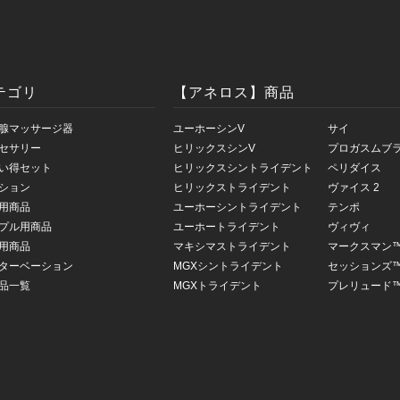
テゴリ
【アネロス】商品
腺マッサージ器
ユーホーシンV
サイ
セサリー
ヒリックスシンV
プロガスムブ
い得セット
ヒリックスシントライデント
ペリダイス
ション
ヒリックストライデント
ヴァイス 2
用商品
ユーホーシントライデント
テンポ
プル用商品
ユーホートライデント
ヴィヴィ
用商品
マキシマストライデント
マークスマン
ターベーション
MGXシントライデント
セッションズ
品一覧
MGXトライデント
プレリュード