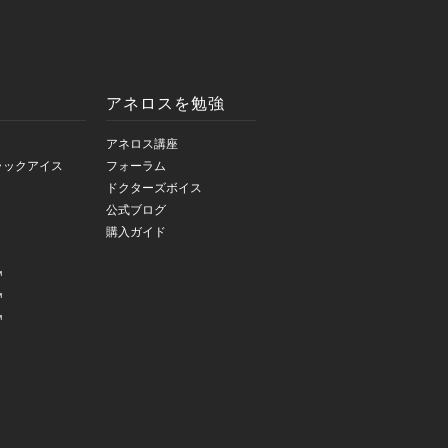
アネロスを勉強
アネロス講座
ラックアイス
フォーラム
ドクターズボイス
公式ブログ
購入ガイド
™
™
™