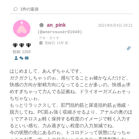
1
件の返信
an_pink
2021年6月4日 19:21
(@anerosuser01949)
アネ・ダイヤ
登録日: 11年 前
投稿: 1203
はじめまして、あんずちゃんです。
ガクガクしちゃぅのゎ、感ぢてることゎ確かなんだけど、
快感の方向が射精方向になってることが多ぃの。快感ぉ求
めすぎちゃって力んでる証拠ね。ドライオーガズムゎそっ
ちぢゃなぃゎ。
もっとリラックスして、肛門括約筋と尿道括約筋ぉ弛緩・
脱力してね。PC筋ゎ強く収縮させるより、アナルの奥のほ
ぅでアネロスぉ軽く保持する程度のイメージで軽く入力す
るといい感ぢ。力み過ぎなぃ程度の入力加減でね。
今の状態の先にあるのゎ、トコロテンって状態になっちゃ