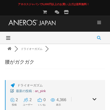
アネロスジャパンで5,000円以上のお買い上げは送料無料！
ドライオーガズム
腰がガクガク
ドライオーガズム
最新の投稿
:
an_pink
2
2
0
4,366
投稿
ユーザー
いいね
表示