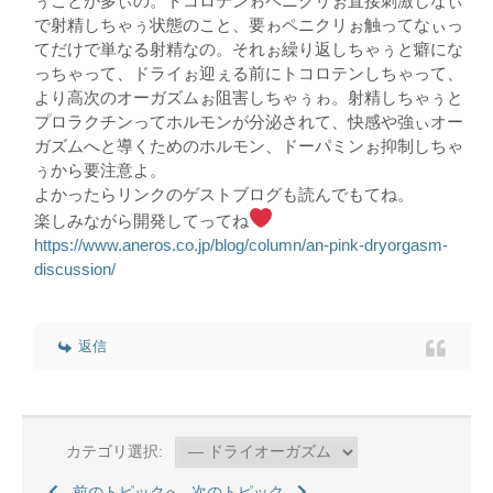
ぅことが多ぃの。トコロテンゎペニクリぉ直接刺激しなぃ
で射精しちゃぅ状態のこと、要ゎペニクリぉ触ってなぃっ
てだけで単なる射精なの。それぉ繰り返しちゃぅと癖にな
っちゃって、ドライぉ迎ぇる前にトコロテンしちゃって、
より高次のオーガズムぉ阻害しちゃぅゎ。射精しちゃぅと
プロラクチンってホルモンが分泌されて、快感や強ぃオー
ガズムへと導くためのホルモン、ドーパミンぉ抑制しちゃ
ぅから要注意よ。
よかったらリンクのゲストブログも読んでもてね。
楽しみながら開発してってね
https://www.aneros.co.jp/blog/column/an-pink-dryorgasm-
discussion/
返信
カテゴリ選択:
前のトピックへ
次のトピック