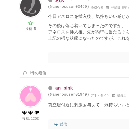
悠人
(@anerosuser03469)
脱初心者
登録日: 8年 
今日アネロスを挿入後、気持ちいい感じ
その後は落ち着いてしまったのですが、
投稿: 5
アネロスを挿入後、先が内壁に当たるぐ
上記の様な状態になったのですが、これ
1
件の返信
an_pink
(@anerosuser01949)
アネ・ダイヤ
登録日: 
前立腺付近に刺激ぉ与ぇて、気持ちいい
投稿: 1203
返信