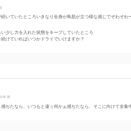
前
が続いていたところいきなり全身が鳥肌が立つ様な感じでぞわぞわ
らい少し力を入れた状態をキープしていたところ
を続けていればいつかドライでいけますか？
11年 前
と感ぢたなら、いつもと違ぅ何かぉ感ぢたなら、そこに向けて全集