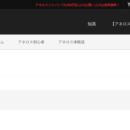
アネロスジャパンで5,000円以上のお買い上げは送料無料！
知識
【アネロ
ズム
アネロス初心者
アネロス体験談