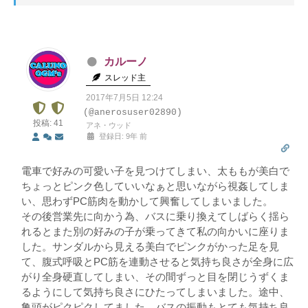
カルーノ
スレッド主
2017年7月5日 12:24
(@anerosuser02890)
投稿: 41
アネ・ウッド
登録日: 9年 前
電車で好みの可愛い子を見つけてしまい、太ももが美白で
ちょっとピンク色していいなぁと思いながら視姦してしま
い、思わずPC筋肉を動かして興奮してしまいました。
その後営業先に向かう為、バスに乗り換えてしばらく揺ら
れるとまた別の好みの子が乗ってきて私の向かいに座りま
した。サンダルから見える美白でピンクがかった足を見
て、腹式呼吸とPC筋を連動させると気持ち良さが全身に広
がり全身硬直してしまい、その間ずっと目を閉じうずくま
るようにして気持ち良さにひたってしまいました。途中、
亀頭がピクピクしてました。バスの振動もとても気持ち良