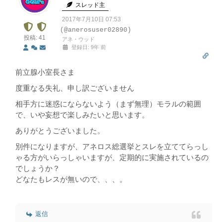
スレッド主
2017年7月10日 07:53
(@anerosuser02890)
投稿: 41
アネ・ウッド
登録日: 9年 前
前立腺小室長さま
度重なる失礼、申し訳ございません
相手方に迷惑にならないよう（まず無理）モラルの範囲
で、いや妄想で楽しみたいと思います。
ありがとうございました。
別件になりますが、アネロス総選挙とスレを立ててらっし
ゃる方がいらっしゃいますが、定期的に実施されているの
でしょうか？
どなたもレスが無いので、、、。
返信