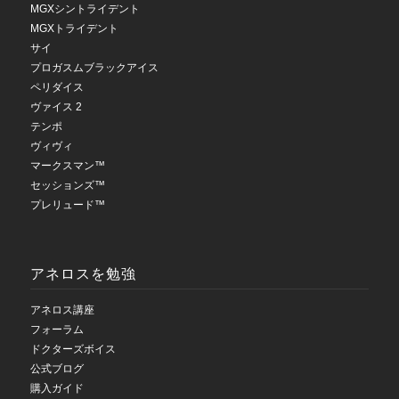
MGXシントライデント
MGXトライデント
サイ
プロガスムブラックアイス
ペリダイス
ヴァイス 2
テンポ
ヴィヴィ
マークスマン™
セッションズ™
プレリュード™
アネロスを勉強
アネロス講座
フォーラム
ドクターズボイス
公式ブログ
購入ガイド