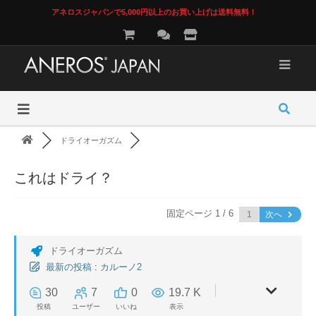
アネロスジャパンで5,000円以上のお買い上げは送料無料！
ドライオーガズム
これはドライ？
固定ページ 1 / 6
次へ
ドライオーガズム
最新の投稿
:
カルーノ2
30
7
0
19.7 K
投稿
ユーザー
いいね
表示