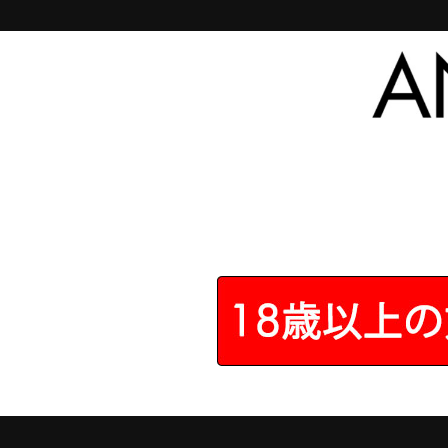
トップページ
>
前立腺マッサージ器
>
ヒリックスシ
4.6 - 全70件
のレビ