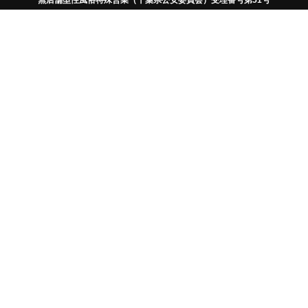
大好評ヒリックスシリーズの
バイブレーション機能追加に
らなるプレジャーの体感を促進
頭部サイズと重量がアップし
ルム
Wベースの硬度アップにより
り効率的に
信頼性の高い医療用素材を採
使い心地
防水対応（IPX7）のため、