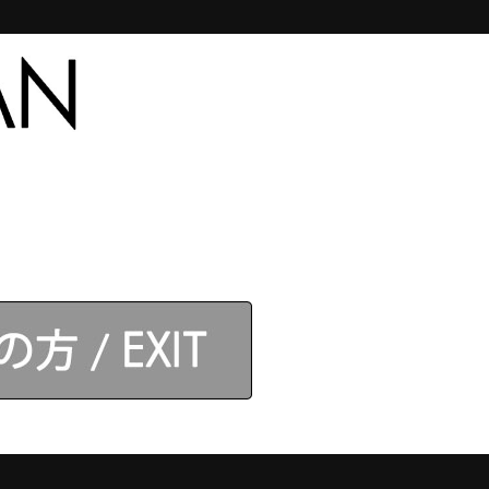
合わせ
【アネロス】取扱店
ログイン
】モデル
カテゴリ
カゴに入れる
円
から。
。
イント還元