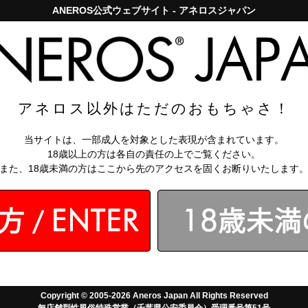
ANEROS公式ウェブサイト - アネロスジャパン
アネロスジャパンで5,000円以上のお買い上げは送料無料！
お問い
知識
【アネロス
ンＶ
アネロス以外はただのおもちゃさ！
￥16,940
ュー
ユーザーガイド
当サイトは、一部成人を対象とした表現が含まれています。
(税込)
18歳以上の方は各自の責任の上でご覧ください。
なら月々
1411
分割手数料無料
また、18歳未満の方はここから先のアクセスを固くお断りいたします
会員なら
：
308～2310
ポ
送料無料対象
Copyright © 2005-2026 Aneros Japan All Rights Reserved
無店舗型性風俗特殊営業（千葉県公安委員会）受理番号第51号