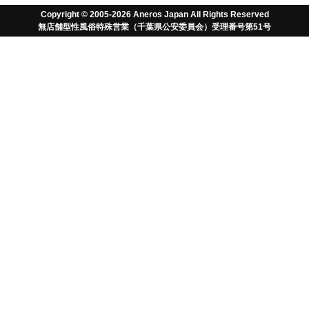
の！？
匿名さん
Copyright © 2005-2026 Aneros Japan All Rights Reserved
2024/09/26
無店舗型性風俗特殊営業（千葉県公安委員会）受理番号第51号
購入済み
壊れたとよく聞くのがスイッチやバッテリーなんてよ
く聞きますが、まさかの充電マグネット端子（本体）
の腐食による充電できなくなる故障…
決して安くないのでメンテナンスしたほうがいいです
まだまだこれからです
Kさん
2022/11/09
はじめてのアネロスでしたが、大きさは問題なし、こ
れから感覚を育てていく感じかと思います。楽しみで
す。
2
件の
★3
レビューがあります
投稿日の
新しい順
/
古い順
レビューを書く