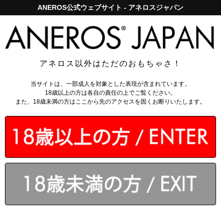
ANEROS公式ウェブサイト - アネロスジャパン
アネロスジャパンで5,000円以上のお買い上げは送料無料！
ログイン
アネロス以外はただのおもちゃさ！
トップページ
>
ローション
>
セッションズ 130ml
当サイトは、一部成人を対象とした表現が含まれています。
18歳以上の方は各自の責任の上でご覧ください。
また、18歳未満の方はここから先のアクセスを固くお断りいたします。
￥1,672
（税込）
会員なら
：
30～228
ポイント還元
今ご注文で翌営業日出荷
カゴに入れる
4.9 - 全22件
のレビュー