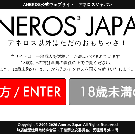
ANEROS公式ウェブサイト - アネロスジャパン
アネロスジャパンで5,000円以上のお買い上げは送料無料！
お問い
知識
【アネロス
アネロス以外はただのおもちゃさ！
総合
当サイトは、一部成人を対象とした表現が含まれています。
★5
18歳以上の方は各自の責任の上でご覧ください。
★4
また、18歳未満の方はここから先のアクセスを固くお断りいたします
★3
★2
★1
投稿日の
新しい順
/
古い順
評価の
高い順
/
低い順
1
2
次へ
Copyright © 2005-2026 Aneros Japan All Rights Reserved
無店舗型性風俗特殊営業（千葉県公安委員会）受理番号第51号
安心してリピートしています