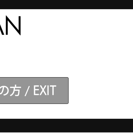
合わせ
【アネロス】取扱店
ログイン
】モデル
カテゴリ
スコア：
4.9
19件
3件
。
0件
0件
0件
全22件のレビューを見る
レビューを書く