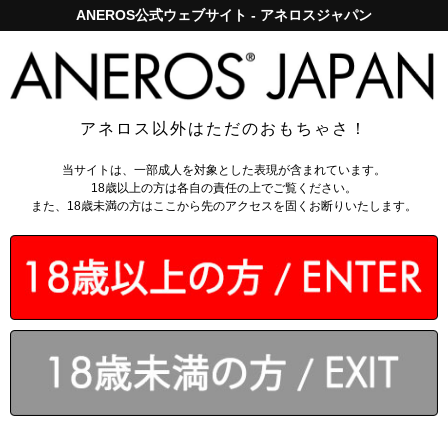
ANEROS公式ウェブサイト - アネロスジャパン
アネロスジャパンで5,000円以上のお買い上げは送料無料！
ログイン
アネロス以外はただのおもちゃさ！
トップページ
>
前立腺マッサージ器
>
ヒリックス トライデント
当サイトは、一部成人を対象とした表現が含まれています。
18歳以上の方は各自の責任の上でご覧ください。
また、18歳未満の方はここから先のアクセスを固くお断りいたします。
￥8,910
(税込)
なら月々
1485円
から。
分割手数料無料
会員なら
：
162～1215
ポイント還元
送料無料対象
カゴに入れる
4.6 - 全66件
のレビュー