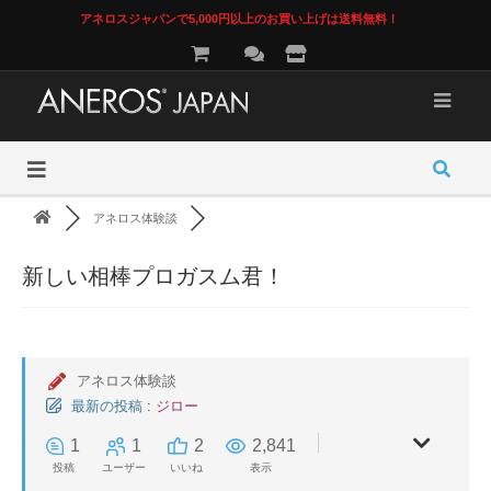
アネロスジャパンで5,000円以上のお買い上げは送料無料！
アネロス体験談
新しい相棒プロガスム君！
アネロス体験談
最新の投稿
:
ジロー
1
1
2
2,841
投稿
ユーザー
いいね
表示