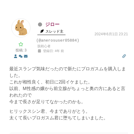
ジロー
スレッド主
2024年6月1日 23:21
(@anerosuser05884)
脱初心者
投稿: 3
登録日: 4年 前
最近スランプ気味だったので新たにプロガスムを購入しま
した。
これが相性良く、初日に2回イケました。
以前、M性感の嬢から前立腺がちょっと奥の方にあると言
われたので
今まで長さが足りてなかったのかも。
ヒリックスシン君、今までありがとう。
太くて長いプロガスム君に堕ちてしまいました。