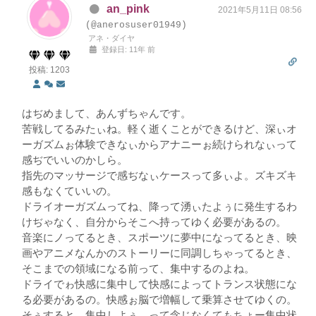
an_pink
2021年5月11日 08:56
(@anerosuser01949)
アネ・ダイヤ
登録日: 11年 前
投稿: 1203
はぢめまして、あんずちゃんです。
苦戦してるみたぃね。軽く逝くことができるけど、深ぃオ
ーガズムぉ体験できなぃからアナニーぉ続けられなぃって
感ぢでいいのかしら。
指先のマッサージで感ぢなぃケースって多ぃよ。ズキズキ
感もなくていいの。
ドライオーガズムってね、降って湧ぃたよぅに発生するわ
けぢゃなく、自分からそこへ持ってゆく必要があるの。
音楽にノってるとき、スポーツに夢中になってるとき、映
画やアニメなんかのストーリーに同調しちゃってるとき、
そこまでの領域になる前って、集中するのよね。
ドライでゎ快感に集中して快感によってトランス状態にな
る必要があるの。快感ぉ脳で増幅して乗算させてゆくの。
そぅすると、集中しよぅ、って念じなくてもちょー集中状