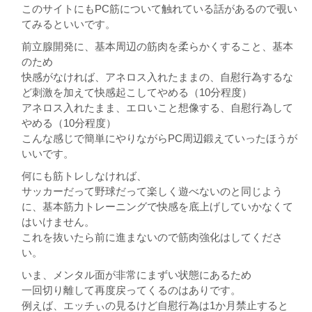
このサイトにもPC筋について触れている話があるので覗い
てみるといいです。
前立腺開発に、基本周辺の筋肉を柔らかくすること、基本
のため
快感がなければ、アネロス入れたままの、自慰行為するな
ど刺激を加えて快感起こしてやめる（10分程度）
アネロス入れたまま、エロいこと想像する、自慰行為して
やめる（10分程度）
こんな感じで簡単にやりながらPC周辺鍛えていったほうが
いいです。
何にも筋トレしなければ、
サッカーだって野球だって楽しく遊べないのと同じよう
に、基本筋力トレーニングで快感を底上げしていかなくて
はいけません。
これを抜いたら前に進まないので筋肉強化はしてくださ
い。
いま、メンタル面が非常にまずい状態にあるため
一回切り離して再度戻ってくるのはありです。
例えば、エッチぃの見るけど自慰行為は1か月禁止すると