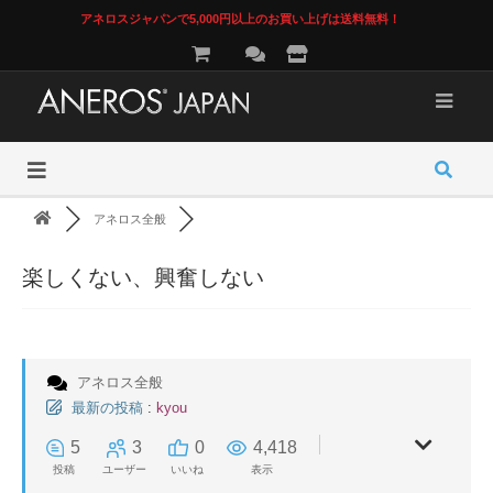
アネロスジャパンで5,000円以上のお買い上げは送料無料！
アネロス全般
楽しくない、興奮しない
アネロス全般
最新の投稿
:
kyou
5
3
0
4,418
投稿
ユーザー
いいね
表示