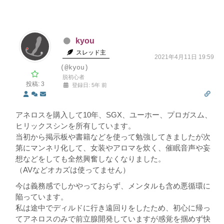
kyou
スレッド主
2021年4月11日 19:59
(@kyou)
脱初心者
投稿: 3
登録日: 5年 前
アネロスを購入して10年、SGX、ユーホー、プロガスム、
ヒリックスシンを所有しています。
当初から掲示板や書籍などを使って勉強してきましたが次
第にマンネリ化して、女装やアロマを炊く、催眠音声や妄
想などをしても全然興奮しなくなりました。
（AVなどオカズは使ってません）
今は義務感でしかやっておらず、メンタルも含め悪循環に
陥っています。
私は途中でディルドに行き遠回りをしたため、初心に帰っ
てアネロスのみで前立腺開発していますが感覚を掴めず快