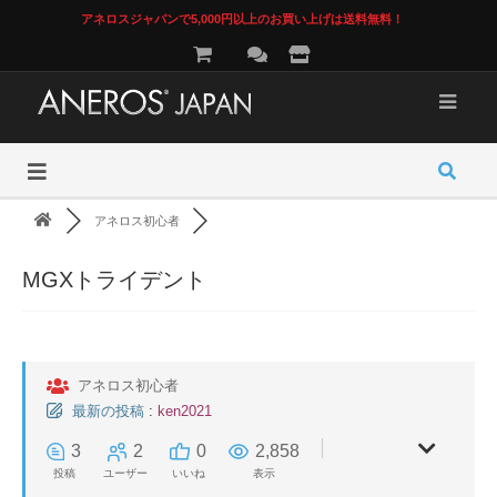
アネロスジャパンで5,000円以上のお買い上げは送料無料！
アネロス初心者
MGXトライデント
アネロス初心者
最新の投稿
:
ken2021
3
2
0
2,858
投稿
ユーザー
いいね
表示