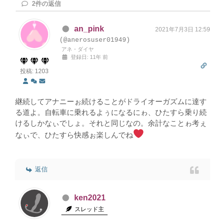
2
件の返信
an_pink
2021年7月3日 12:59
(@anerosuser01949)
アネ・ダイヤ
登録日: 11年 前
投稿: 1203
継続してアナニーぉ続けることがドライオーガズムに達す
る道よ。自転車に乗れるよぅになるにゎ、ひたすら乗り続
けるしかなぃでしょ。それと同じなの。余計なことゎ考ぇ
なぃで、ひたすら快感ぉ楽しんでね
返信
ken2021
スレッド主