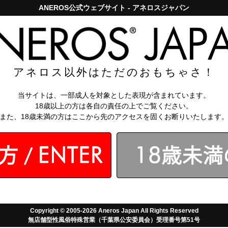
ANEROS公式ウェブサイト - アネロスジャパン
アネロスジャパンで5,000円以上のお買い上げは送料無料！
お問い
知識
【アネロス
アネロス以外はただのおもちゃさ！
当サイトは、一部成人を対象とした表現が含まれています。
18歳以上の方は各自の責任の上でご覧ください。
また、18歳未満の方はここから先のアクセスを固くお断りいたします
ント
Copyright © 2005-2026 Aneros Japan All Rights Reserved
お寄せください。
無店舗型性風俗特殊営業（千葉県公安委員会）受理番号第51号