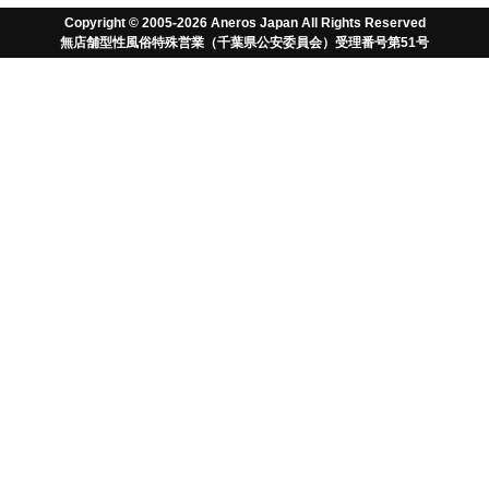
ログイン状態
Copyright © 2005-2026 Aneros Japan All Rights Reserved
無店舗型性風俗特殊営業（千葉県公安委員会）受理番号第51号
ログインしていません。
ログインされない場合は投稿してもポイントが付与されま
せん。
ログインは
こちら
・ 新規会員登録は
こちら
レビュアー名
お勧め度
タイトル