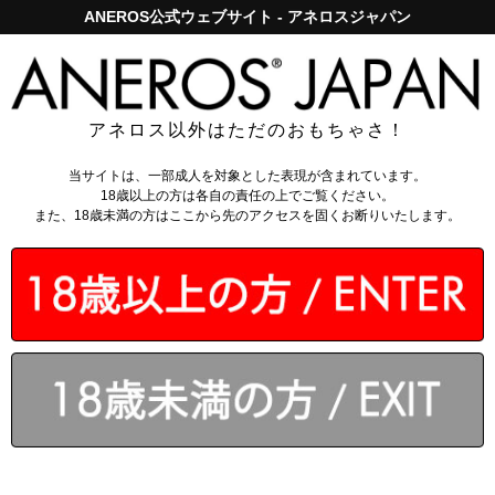
ANEROS公式ウェブサイト - アネロスジャパン
アネロスジャパンで5,000円以上のお買い上げは送料無料！
ログイン
アネロス以外はただのおもちゃさ！
当サイトは、一部成人を対象とした表現が含まれています。
レビューを投稿
18歳以上の方は各自の責任の上でご覧ください。
また、18歳未満の方はここから先のアクセスを固くお断りいたします。
マキシマス トライデント
商品について、お客様のご意見、ご感想をどしどしお寄せくださ
い。