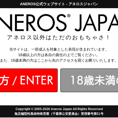
ANEROS公式ウェブサイト - アネロスジャパン
アネロスジャパンで5,000円以上のお買い上げは送料無料！
お問い
知識
【アネロス
アネロス以外はただのおもちゃさ！
総合
当サイトは、一部成人を対象とした表現が含まれています。
★5
18歳以上の方は各自の責任の上でご覧ください。
★4
また、18歳未満の方はここから先のアクセスを固くお断りいたします
★3
★2
★1
投稿日の
新しい順
/
古い順
評価の
高い順
/
低い順
1
2
次へ
Copyright © 2005-2026 Aneros Japan All Rights Reserved
無店舗型性風俗特殊営業（千葉県公安委員会）受理番号第51号
けるのが少し難しい