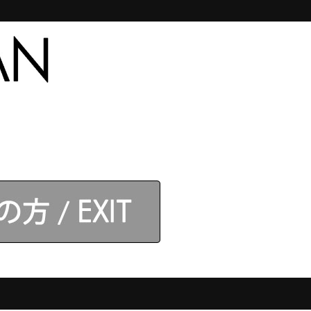
合わせ
【アネロス】取扱店
ログイン
】モデル
カテゴリ
スコア：
4.1
17件
6件
。
2件
1件
3件
全29件のレビューを見る
レビューを書く