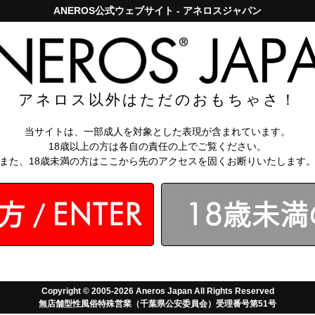
ANEROS公式ウェブサイト - アネロスジャパン
アネロスジャパンで5,000円以上のお買い上げは送料無料！
お問い
知識
【アネロス
アネロス以外はただのおもちゃさ！
総合スコア：
4.4
当サイトは、一部成人を対象とした表現が含まれています。
★5
29件
18歳以上の方は各自の責任の上でご覧ください。
★4
8件
また、18歳未満の方はここから先のアクセスを固くお断りいたします
★3
6件
★2
1件
★1
1件
全45件のレビューを見る
レビューを書く
新しい順
/
古い順
分が割れた
Copyright © 2005-2026 Aneros Japan All Rights Reserved
無店舗型性風俗特殊営業（千葉県公安委員会）受理番号第51号