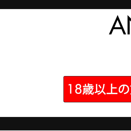
プロガスム ブラックアイス
1
件の
★1
レビューがあります
投稿日の
落としたらつるの部
匿名さん
2024/05/02