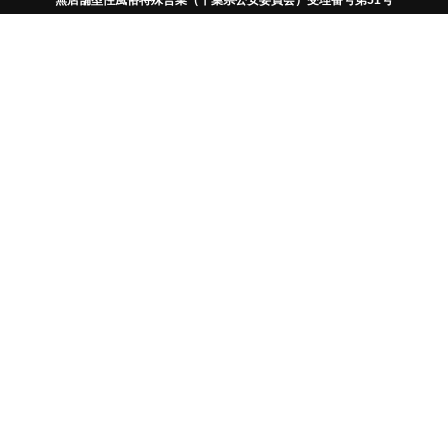
繊細なタッチの刺激で多幸感
ドライオーガズムを実感！
アネロス史上、最も可動性に
Wベースによる外部からの
刺激をさらに改良！
脱初心者＆ヘビーユーザーは
さらなるドライオーガズムの