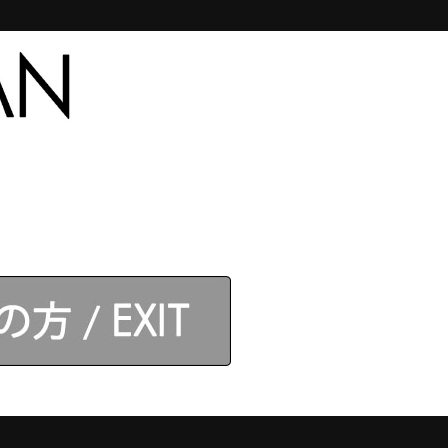
合わせ
【アネロス】取扱店
ログイン
】モデル
カテゴリ
カゴに入れる
円
から。
。
イント還元
™