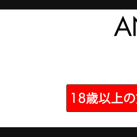
トップページ
>
前立腺マッサージ器
>
ユーホー シン
4.7 - 全54件
のレビ