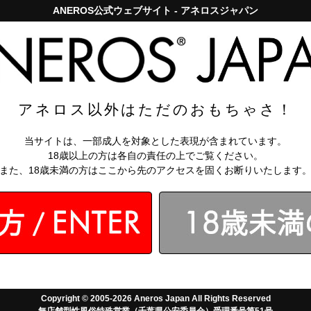
ANEROS公式ウェブサイト - アネロスジャパン
アネロスジャパンで5,000円以上のお買い上げは送料無料！
お問い
知識
【アネロス
 トライデント
アネロス以外はただのおもちゃさ！
￥11,990
ュー
ユーザーガイド
当サイトは、一部成人を対象とした表現が含まれています。
(税込)
18歳以上の方は各自の責任の上でご覧ください。
なら月々
1998
分割手数料無料
また、18歳未満の方はここから先のアクセスを固くお断りいたします
会員なら
：
218～1635
ポ
送料無料対象
ユーホー
シン
トライデント
Copyright © 2005-2026 Aneros Japan All Rights Reserved
無店舗型性風俗特殊営業（千葉県公安委員会）受理番号第51号