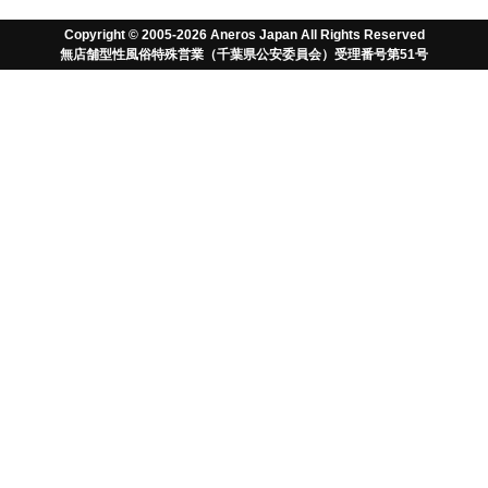
トがおすすめ
セッションズ130ml付き
Copyright © 2005-2026 Aneros Japan All Rights Reserved
￥9,526
セット価格
無店舗型性風俗特殊営業（千葉県公安委員会）受理番号第51号
（税込）
本体価格＋￥616で追加
セットをカゴに入れる
4.7 - 全61件
のレビュー
ユーザーガイド