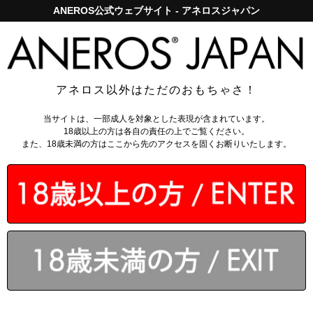
ANEROS公式ウェブサイト - アネロスジャパン
アネロスジャパンで5,000円以上のお買い上げは送料無料！
ログイン
アネロス以外はただのおもちゃさ！
トップページ
>
前立腺マッサージ器
>
MGX トライデント
当サイトは、一部成人を対象とした表現が含まれています。
18歳以上の方は各自の責任の上でご覧ください。
また、18歳未満の方はここから先のアクセスを固くお断りいたします。
￥8,910
(税込)
なら月々
1485円
から。
分割手数料無料
会員なら
：
162～1215
ポイント還元
送料無料対象
カゴに入れる
初めてならローション付きセッ