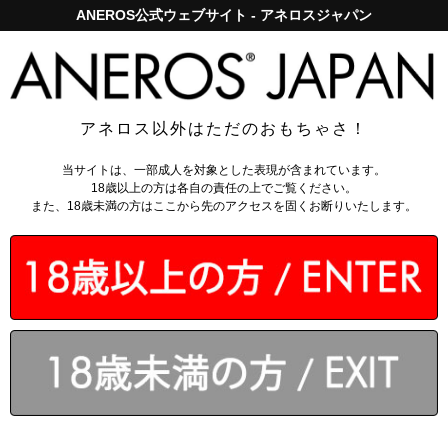
ANEROS公式ウェブサイト - アネロスジャパン
アネロスジャパンで5,000円以上のお買い上げは送料無料！
ログイン
アネロス以外はただのおもちゃさ！
トップページ
>
前立腺マッサージ器
>
ユーホー トライデント
当サイトは、一部成人を対象とした表現が含まれています。
18歳以上の方は各自の責任の上でご覧ください。
また、18歳未満の方はここから先のアクセスを固くお断りいたします。
￥8,910
(税込)
なら月々
1485円
から。
分割手数料無料
会員なら
：
162～1215
ポイント還元
送料無料対象
カゴに入れる
4.7 - 全48件
のレビュー