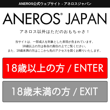
ANEROS公式ウェブサイト - アネロスジャパン
アネロスジャパンで5,000円以上のお買い上げは送料無料！
ログイン
アネロス以外はただのおもちゃさ！
トップページ
>
アネロスアクセサリー
>
当サイトは、一部成人を対象とした表現が含まれています。
アネロスオフィシャルTシャツ
18歳以上の方は各自の責任の上でご覧ください。
また、18歳未満の方はここから先のアクセスを固くお断りいたします。
￥3,300
（税込）
なら月々
1100円
から。分割手数料無料
会員なら
：
60～450
ポイント還元
今ご注文で翌営業日出荷
カゴに入れる