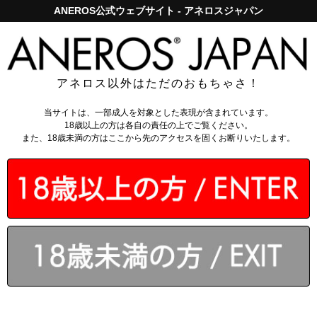
ANEROS公式ウェブサイト - アネロスジャパン
アネロスジャパンで5,000円以上のお買い上げは送料無料！
ログイン
アネロス以外はただのおもちゃさ！
当サイトは、一部成人を対象とした表現が含まれています。
18歳以上の方は各自の責任の上でご覧ください。
また、18歳未満の方はここから先のアクセスを固くお断りいたします。
夏季休業のお知らせ
期間 ： 2026年8月11日 ～ 2026年8月16日
休業期間中もネットからのご注文は受け付けており
ます。なお、商品の発送・お問合せ等は2026年8月