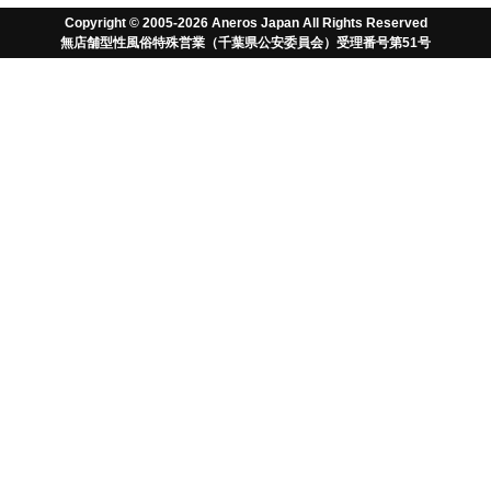
17日より順次対応させていただきます。
Copyright © 2005-2026 Aneros Japan All Rights Reserved
無店舗型性風俗特殊営業（千葉県公安委員会）受理番号第51号
ご迷惑をおかけいたしますが何卒よろしくお願い申
しあげます。
無料でお得な情報とポイントをゲット
アネロス以外はただの
おもちゃさ！
TM
「アネロス」は前立腺マッサージ・ドライオー