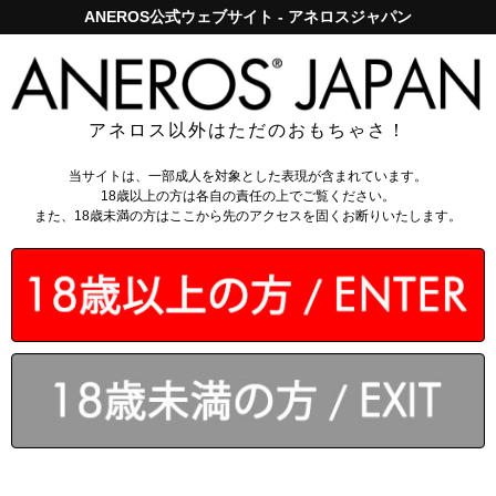
ANEROS公式ウェブサイト - アネロスジャパン
アネロスジャパンで5,000円以上のお買い上げは送料無料！
ログイン
アネロス以外はただのおもちゃさ！
当サイトは、一部成人を対象とした表現が含まれています。
18歳以上の方は各自の責任の上でご覧ください。
また、18歳未満の方はここから先のアクセスを固くお断りいたします。