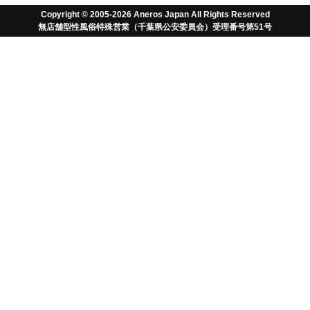
Copyright © 2005-2026 Aneros Japan All Rights Reserved
無店舗型性風俗特殊営業（千葉県公安委員会）受理番号第51号
無料でお得な情報とポイントをゲット
アネロス以外はただの
おもちゃさ！
TM
「アネロス」は前立腺マッサージ・ドライオー
ガズムの元祖メーカーです。ご使用により前立
腺が健康になり、セックスが長くなり、オーガ
ズムが強くなります。また、セックスが長く、
オーガズムが強いということは前立腺が健康な
証拠です。