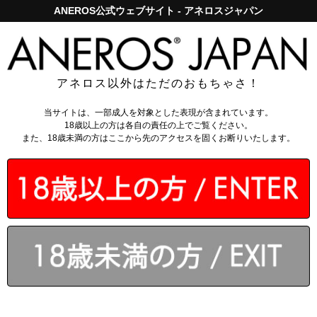
ANEROS公式ウェブサイト - アネロスジャパン
アネロスジャパンで5,000円以上のお買い上げは送料無料！
ログイン
アネロス以外はただのおもちゃさ！
当サイトは、一部成人を対象とした表現が含まれています。
18歳以上の方は各自の責任の上でご覧ください。
また、18歳未満の方はここから先のアクセスを固くお断りいたします。
夏季休業のお知らせ
期間 ： 2026年8月11日 ～ 2026年8月16日
休業期間中もネットからのご注文は受け付けており
ます。なお、商品の発送・お問合せ等は2026年8月