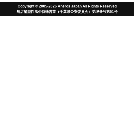
17日より順次対応させていただきます。
Copyright © 2005-2026 Aneros Japan All Rights Reserved
無店舗型性風俗特殊営業（千葉県公安委員会）受理番号第51号
ご迷惑をおかけいたしますが何卒よろしくお願い申
しあげます。
無料でお得な情報とポイントをゲット
アネロス以外はただの
おもちゃさ！
TM
「アネロス」は前立腺マッサージ・ドライオー