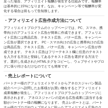
至った場合、アフィリエイト報酬が発生する仕組みです。報酬率
は基本的に15%になります。なお、キャンペーン等で報酬率が変
化する場合は前もって告知致します。
・アフィリエイト広告作成方法について
アフィリエイトプログラムのトップページでは、PC、スマホ、携
帯向けのアフェリエイト広告が簡単に作成できます。アフェリエ
イト広告には商品広告、テキスト広告、バナー広告、キャンペー
ン広告が選択できます。 PC・スマホ向けの広告と携帯向けの広告
は商品広告、テキスト広告、バナー広告、キャンペーン広告が作
成できます。 テキスト広告はフリーテキスト欄に任意のテキスト
を入力する方法と登録してあるテキスト広告を選択する方法で
す。選択し生成されたHTMLタグをコピーし、ウェブサイトやブロ
グに張り付けるだけなのでとても簡単です。
・売上レポートについて
パートナー様のアフェリエイトサイトからアネロスジャパン製品
紹介ページへ訪問したお客様がお買い物をするとアフィリエイト
成果報酬が発生し、アフィリエイトプログラムのトップページに
表示されます。 アネロスジャパンの定める広告成果に該当する金
額がパートナー様の報酬になります。 売上レポートとは、パート
ナー様のブログやウェブサイトに貼ったアフィリエイト広告のク