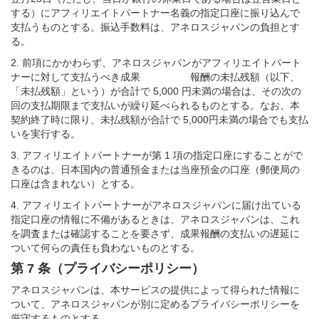
する）にアフィリエイトパートナー名義の指定口座に振り込んで
支払うものとする。振込手数料は、アネロスジャパンの負担とす
る。
2. 前項にかかわらず、アネロスジャパンがアフィリエイトパート
ナーに対して支払うべき成果 報酬の未払残額（以下、
「未払残額」という）が合計で 5,000 円未満の場合は、その次の
回の支払期限まで支払いが繰り延べられるものとする。なお、本
契約終了時に限り、未払残額が合計で 5,000円未満の場合でも支払
いを実行する。
3. アフィリエイトパートナーが第 1 項の指定口座にすることがで
きるのは、日本国内の普通預金または当座預金の口座（郵便局の
口座は含まれない）とする。
4. アフィリエイトパートナーがアネロスジャパンに届け出ている
指定口座の情報に不備があるときは、アネロスジャパンは、これ
を調査または確認することを要さず、成果報酬の支払いの遅延に
ついて何らの責任も負わないものとする。
第 7 条（プライバシーポリシー）
アネロスジャパンは、本サービスの提供によって得られた情報に
ついて、アネロスジャパンが別に定めるプライバシーポリシーを
厳守するものとする。