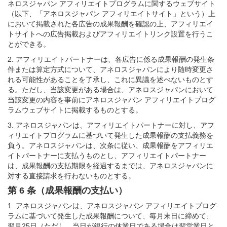
ネロスジャパン アフィリエイトプログラムに関するウェブサイト
（以下、「アネロスジャパン アフィリエイトサイト」という）上
において掲載された各広告の成果報酬を確認の上、アフィリエイ
トサイトへの広告掲載およびアフィリエイトリンク設置を行うこ
とができる。
2. アフィリエイトパートナーは、各広告に係る成果報酬の発生条
件または算定方式について、アネロスジャパンにより随時変更さ
れる可能性があることを了承し、これに異議を述べないものとす
る。ただし、当該変更がある場合は、アネロスジャパンにおいて
当該変更の内容を事前にアネロスジャパン アフィリエイトプログ
ラムウェブサイトに掲載するものとする。
3. アネロスジャパンは、アフィリエイトパートナーに対し、アフ
ィリエイトプログラムに基づいて発生した成果報酬の支払義務を
負う。アネロスジャパンは、次条に従い、成果報酬をアフィリエ
イトパートナーに支払うものとし、アフィリエイトパートナー
は、成果報酬の支払期限を経過するまでは、アネロスジャパンに
対する直接請求を行わないものとする。
第 6 条（成果報酬の支払い）
1. アネロスジャパンは、アネロスジャパン アフィリエイトプログ
ラムに基づいて発生した成果報酬について、毎月末日に締めて、
翌月25日（ただし、当日が銀行の休業日である場合は翌営業日と