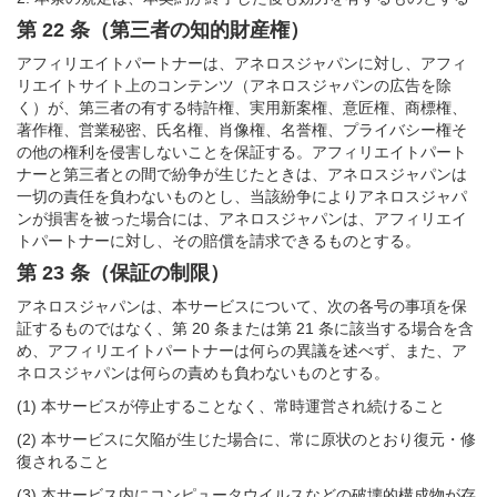
第 22 条（第三者の知的財産権）
アフィリエイトパートナーは、アネロスジャパンに対し、アフィ
リエイトサイト上のコンテンツ（アネロスジャパンの広告を除
く）が、第三者の有する特許権、実用新案権、意匠権、商標権、
著作権、営業秘密、氏名権、肖像権、名誉権、プライバシー権そ
の他の権利を侵害しないことを保証する。アフィリエイトパート
ナーと第三者との間で紛争が生じたときは、アネロスジャパンは
一切の責任を負わないものとし、当該紛争によりアネロスジャパ
ンが損害を被った場合には、アネロスジャパンは、アフィリエイ
トパートナーに対し、その賠償を請求できるものとする。
第 23 条（保証の制限）
アネロスジャパンは、本サービスについて、次の各号の事項を保
証するものではなく、第 20 条または第 21 条に該当する場合を含
め、アフィリエイトパートナーは何らの異議を述べず、また、ア
ネロスジャパンは何らの責めも負わないものとする。
(1) 本サービスが停止することなく、常時運営され続けること
(2) 本サービスに欠陥が生じた場合に、常に原状のとおり復元・修
復されること
(3) 本サービス内にコンピュータウイルスなどの破壊的構成物が存