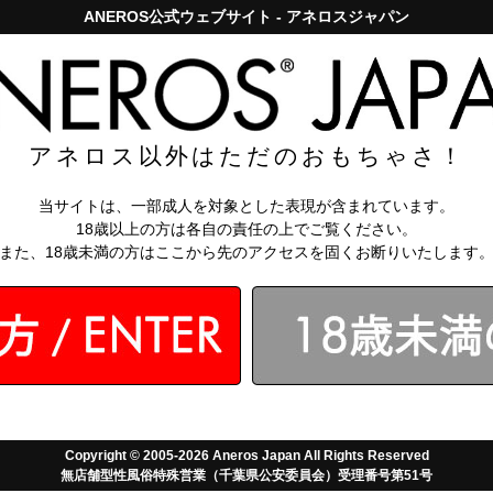
ANEROS公式ウェブサイト - アネロスジャパン
アネロスジャパンで5,000円以上のお買い上げは送料無料！
お問い
知識
【アネロス
アネロス以外はただのおもちゃさ！
総合
当サイトは、一部成人を対象とした表現が含まれています。
★5
18歳以上の方は各自の責任の上でご覧ください。
★4
また、18歳未満の方はここから先のアクセスを固くお断りいたします
★3
★2
★1
投稿日の
新しい順
/
古い順
前へ
1
2
Copyright © 2005-2026 Aneros Japan All Rights Reserved
無店舗型性風俗特殊営業（千葉県公安委員会）受理番号第51号