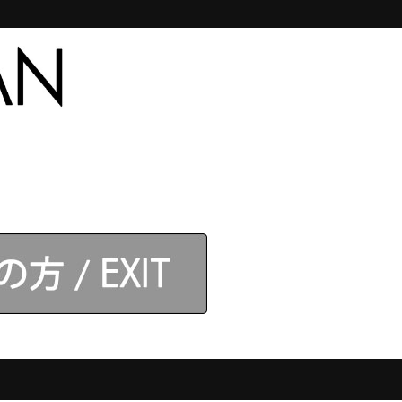
合わせ
【アネロス】取扱店
ログイン
ログイン
】モデル
カテゴリ
ANEROS JAPAN会員登録がお得！
新規会員登録はこちら
スコア：
4.3
29件
12件
。
6件
3件
1件
全51件のレビューを見る
レビューを書く