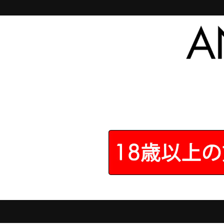
ローションアプリケーター
29
件の
★5
レビューがあります
あると便利なもの。