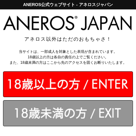
ANEROS公式ウェブサイト - アネロスジャパン
アネロスジャパンで5,000円以上のお買い上げは送料無料！
ログイン
アネロス以外はただのおもちゃさ！
トップページ
>
ローション
>
セッションズ 260ml
当サイトは、一部成人を対象とした表現が含まれています。
18歳以上の方は各自の責任の上でご覧ください。
また、18歳未満の方はここから先のアクセスを固くお断りいたします。
￥2,288
（税込）
会員なら
：
42～312
ポイント還元
今ご注文で翌営業日出荷
カゴに入れる
4.9 - 全66件
のレビュー