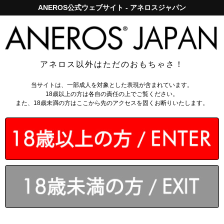
ANEROS公式ウェブサイト - アネロスジャパン
アネロスジャパンで5,000円以上のお買い上げは送料無料！
ログイン
アネロス以外はただのおもちゃさ！
トップページ
>
ローション
>
セッションズ 260ml
当サイトは、一部成人を対象とした表現が含まれています。
18歳以上の方は各自の責任の上でご覧ください。
また、18歳未満の方はここから先のアクセスを固くお断りいたします。
￥2,288
（税込）
会員なら
：
42～312
ポイント還元
今ご注文で翌営業日出荷
カゴに入れる
4.9 - 全66件
のレビュー