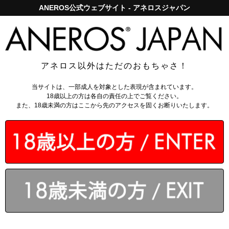
ANEROS公式ウェブサイト - アネロスジャパン
アネロスジャパンで5,000円以上のお買い上げは送料無料！
ログイン
アネロス以外はただのおもちゃさ！
トップページ
>
カップル用品
>
テンポ
当サイトは、一部成人を対象とした表現が含まれています。
18歳以上の方は各自の責任の上でご覧ください。
また、18歳未満の方はここから先のアクセスを固くお断りいたします。
￥11,880
(税込)
なら月々
1980円
から。
分割手数料無料
会員なら
：
216～1620
ポイント還元
送料無料対象
カゴに入れる
4.8 - 全71件
のレビュー