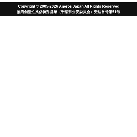
前にアネロスのこと、そしてドライオーガズ
Copyright © 2005-2026 Aneros Japan All Rights Reserved
ムのことを正しく学べば簡単に未知の快楽が
無店舗型性風俗特殊営業（千葉県公安委員会）受理番号第51号
得られます。つまり、アネロスを正しく学
び、理解することがドライオーガズムへの近
道のコツといえるでしょう。
さて、アネロスとは何でしょうか。アネロスは米国、High
Island Health LLC（アネロス社）の米国在住日本人のジロ
ー・タカシマ博士によって開発、発明された医療器具です。
男性用アネロスはPC筋と肛門括約筋の運動を併用
し、
前立
腺マッサージを行い
、性機能を改善し、未知のオーガズム
（ドライオーガズム）を誘発します。また、女性用及び男女
兼用アネロス製品はGエリアを刺激し、下半身の筋肉をトレ
ーニングしながら下半身の諸症状を改善し、未知のオーガズ
ムを誘発します。
つまり、
アネロスは医療的な製品
でありながら、未知の快楽
を誘発し、性の世界を広げる画期的な製品でもあるのです。