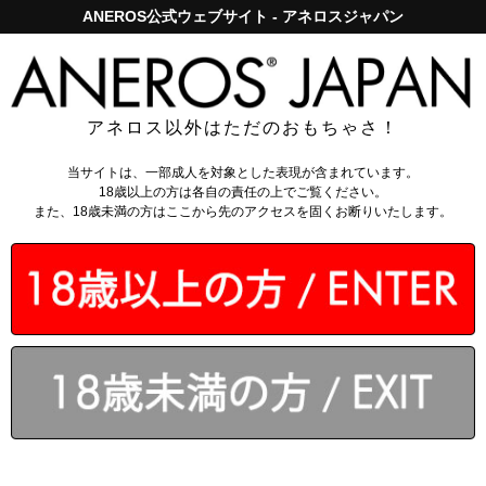
ANEROS公式ウェブサイト - アネロスジャパン
アネロスジャパンで5,000円以上のお買い上げは送料無料！
ログイン
アネロス以外はただのおもちゃさ！
アネロス講座
メンズ
レディース
ユニセックス
当サイトは、一部成人を対象とした表現が含まれています。
18歳以上の方は各自の責任の上でご覧ください。
また、18歳未満の方はここから先のアクセスを固くお断りいたします。
アネロス
の利用により、男性は射精のオーガ
ズムより何十倍、何百倍も強烈な
ドライオー
ガズム
を、女性は
骨盤底筋をトレーニング
しながらかつて経験したことのない未知のオ
ーガズムが体験できます。どなたでも、使用