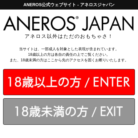
ANEROS公式ウェブサイト - アネロスジャパン
アネロスジャパンで5,000円以上のお買い上げは送料無料！
ログイン
アネロス以外はただのおもちゃさ！
アネロス講座
メンズ
レディース
ユニセックス
当サイトは、一部成人を対象とした表現が含まれています。
18歳以上の方は各自の責任の上でご覧ください。
また、18歳未満の方はここから先のアクセスを固くお断りいたします。
アネロス講座 – メンズ
前立腺マッサージとは
アネロス前立腺マッサージ器とは
ドライオーガズムとは
PC筋トレーニング
アネロスの使い方
前立腺刺激の心配事