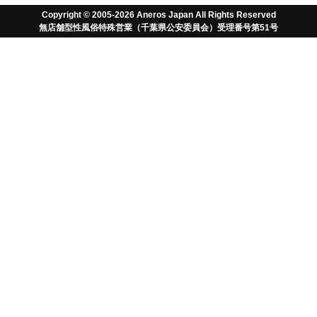
Copyright © 2005-2026 Aneros Japan All Rights Reserved
前立腺マッサージとは
無店舗型性風俗特殊営業（千葉県公安委員会）受理番号第51号
近年、
メスイキ
、M性感、
ドライオーガズム
などで前立腺マ
ッサージが話題になってきています。多くの方はこの前立腺
マッサージが快楽のためと思われているようですが、実は前
立腺マッサージという行為はもともとれっきとした医療行
為。前立腺や下半身の諸症状を抱えている方に医師が行う触
診であり、前立腺に溜まった老廃物を絞り出す行為なので
す。本来、この老廃物は尿と一緒に排泄されますが、年齢と
共に前立腺に溜まり、排泄しないと前立腺肥大症等の前立腺
諸症状の原因になります。