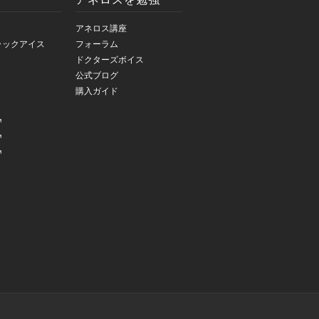
アネロス講座
ラックアイス
フォーラム
ドクターズボイス
公式ブログ
購入ガイド
™
™
™