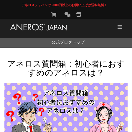
アネロスジャパンで5,000円以上のお買い上げは送料無料！
コ
公式ブログトップ
ン
テ
ン
アネロス質問箱：初心者におす
ツ
へ
すめのアネロスは？
ス
キ
ッ
プ