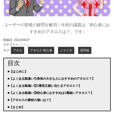
ユーザーの皆様の疑問を解消！今回の議題は「初心者にお
すすめのアネロスは？」です♪
投稿日:
2022/04/27
カテゴリー:
コラム
タグ:
アネル
、
アネロス 初心者
、
メスイキ
、
質問箱
目次
■【はじめに】
■【よくある勘違い①身体の大きな人におすすめのアネロス？】
■【よくある勘違い②1番前立腺に当たるアネロス？】
■【よくある勘違い③初心者におすすめは1番細いアネロス？】
■【アネロスの素材の違いは？】
■【まとめ】