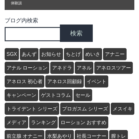
体験談
ブログ内検索
検索
SGX
あんず
お知らせ
ちとげ
めいさ
アナニー
アナル ローション
アネドラ
アネル
アネロスツアー
アネロス 初心者
アネロス回顧録
イベント
キャンペーン
ゲストコラム
セール
トライデント シリーズ
プロガスム シリーズ
メスイキ
メディア
ランキング
ローション おすすめ
前立腺 オナニー
水梨あやり
社長コーナー
膣トレ