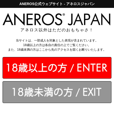
ANEROS公式ウェブサイト - アネロスジャパン
アネロスジャパンで5,000円以上のお買い上げは送料無料！
ログイン
アネロス以外はただのおもちゃさ！
当サイトは、一部成人を対象とした表現が含まれています。
18歳以上の方は各自の責任の上でご覧ください。
また、18歳未満の方はここから先のアクセスを固くお断りいたします。
夏季休業のお知らせ
期間 ： 2026年8月11日 ～ 2026年8月16日
休業期間中もネットからのご注文は受け付けており
ます。なお、商品の発送・お問合せ等は2026年8月