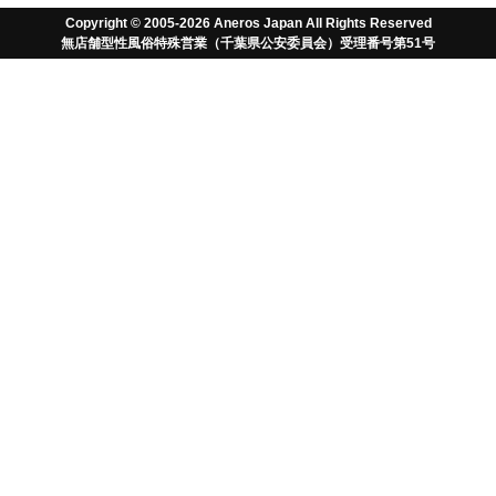
17日より順次対応させていただきます。
Copyright © 2005-2026 Aneros Japan All Rights Reserved
無店舗型性風俗特殊営業（千葉県公安委員会）受理番号第51号
ご迷惑をおかけいたしますが何卒よろしくお願い申
しあげます。
無料でお得な情報とポイントをゲット
アネロス以外はただの
おもちゃさ！
TM
「アネロス」は前立腺マッサージ・ドライオー